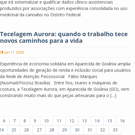
que irá sistematizar e qualificar dados clínico-assistenciais
produzidos por associações com experiência consolidada no uso
medicinal da cannabis no Distrito Federal.
Tecelagem Aurora: quando o trabalho tece
novos caminhos para a vida
jun 11 2026
Experiência de economia solidária em Aparecida de Goiânia amplia
oportunidades de geração de renda e inclusão social para usuários
da Rede de Atenção Psicossocial Fábio Marques
(Nusmad/Fiocruz Brasília) Entre fios, teares e máquinas de
costura, a Tecelagem Aurora, em Aparecida de Goiânia (GO), vem
construindo muito mais do que peças artesanais para o […]
6
7
8
9
10
11
12
13
14
15
16
24
25
26
27
28
29
30
31
32
33