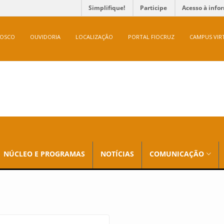
Simplifique!
Participe
Acesso à info
NOSCO
OUVIDORIA
LOCALIZAÇÃO
PORTAL FIOCRUZ
CAMPUS VIR
NÚCLEO E PROGRAMAS
NOTÍCIAS
COMUNICAÇÃO