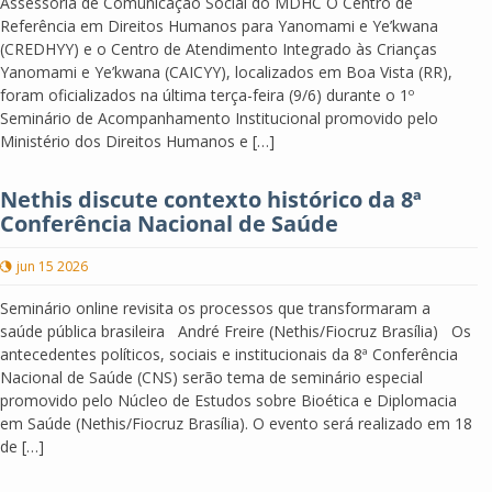
Assessoria de Comunicação Social do MDHC O Centro de
Referência em Direitos Humanos para Yanomami e Ye’kwana
(CREDHYY) e o Centro de Atendimento Integrado às Crianças
Yanomami e Ye’kwana (CAICYY), localizados em Boa Vista (RR),
foram oficializados na última terça-feira (9/6) durante o 1º
Seminário de Acompanhamento Institucional promovido pelo
Ministério dos Direitos Humanos e […]
Nethis discute contexto histórico da 8ª
Conferência Nacional de Saúde
jun 15 2026
Seminário online revisita os processos que transformaram a
saúde pública brasileira André Freire (Nethis/Fiocruz Brasília) Os
antecedentes políticos, sociais e institucionais da 8ª Conferência
Nacional de Saúde (CNS) serão tema de seminário especial
promovido pelo Núcleo de Estudos sobre Bioética e Diplomacia
em Saúde (Nethis/Fiocruz Brasília). O evento será realizado em 18
de […]