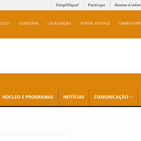
Simplifique!
Participe
Acesso à info
NOSCO
OUVIDORIA
LOCALIZAÇÃO
PORTAL FIOCRUZ
CAMPUS VIR
NÚCLEO E PROGRAMAS
NOTÍCIAS
COMUNICAÇÃO