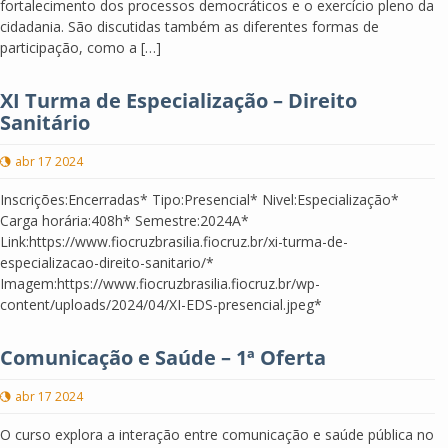
fortalecimento dos processos democráticos e o exercício pleno da
cidadania. São discutidas também as diferentes formas de
participação, como a […]
XI Turma de Especialização – Direito
Sanitário
abr 17 2024
Inscrições:Encerradas* Tipo:Presencial* Nivel:Especialização*
Carga horária:408h* Semestre:2024A*
Link:https://www.fiocruzbrasilia.fiocruz.br/xi-turma-de-
especializacao-direito-sanitario/*
Imagem:https://www.fiocruzbrasilia.fiocruz.br/wp-
content/uploads/2024/04/XI-EDS-presencial.jpeg*
Comunicação e Saúde – 1ª Oferta
abr 17 2024
O curso explora a interação entre comunicação e saúde pública no