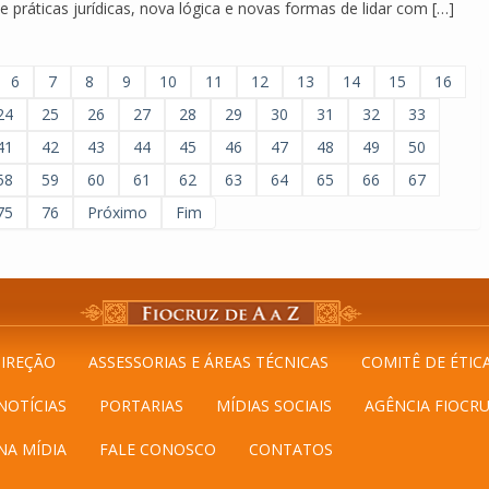
e práticas jurídicas, nova lógica e novas formas de lidar com […]
6
7
8
9
10
11
12
13
14
15
16
24
25
26
27
28
29
30
31
32
33
41
42
43
44
45
46
47
48
49
50
58
59
60
61
62
63
64
65
66
67
75
76
Próximo
Fim
IREÇÃO
ASSESSORIAS E ÁREAS TÉCNICAS
COMITÊ DE ÉTIC
NOTÍCIAS
PORTARIAS
MÍDIAS SOCIAIS
AGÊNCIA FIOCRU
NA MÍDIA
FALE CONOSCO
CONTATOS