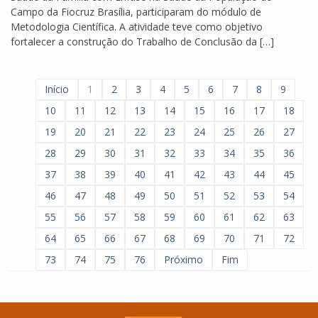
Campo da Fiocruz Brasília, participaram do módulo de
Metodologia Científica. A atividade teve como objetivo
fortalecer a construção do Trabalho de Conclusão da […]
Início
1
2
3
4
5
6
7
8
9
10
11
12
13
14
15
16
17
18
19
20
21
22
23
24
25
26
27
28
29
30
31
32
33
34
35
36
37
38
39
40
41
42
43
44
45
46
47
48
49
50
51
52
53
54
55
56
57
58
59
60
61
62
63
64
65
66
67
68
69
70
71
72
73
74
75
76
Próximo
Fim