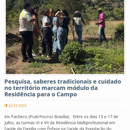
Pesquisa, saberes tradicionais e cuidado
no território marcam módulo da
Residência para o Campo
jul 23 2026
Iris Pacheco (Psat/Fiocruz Brasília) Entre os dias 13 e 17 de
julho, as turmas VI e VII da Residência Multiprofissional em
Saúde da Família com Ênfase na Saúde da População do