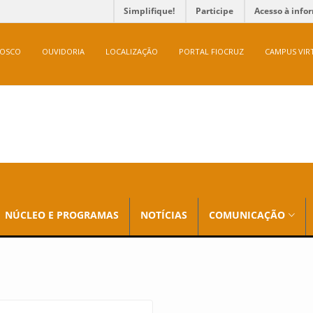
Simplifique!
Participe
Acesso à info
NOSCO
OUVIDORIA
LOCALIZAÇÃO
PORTAL FIOCRUZ
CAMPUS VIR
NÚCLEO E PROGRAMAS
NOTÍCIAS
COMUNICAÇÃO