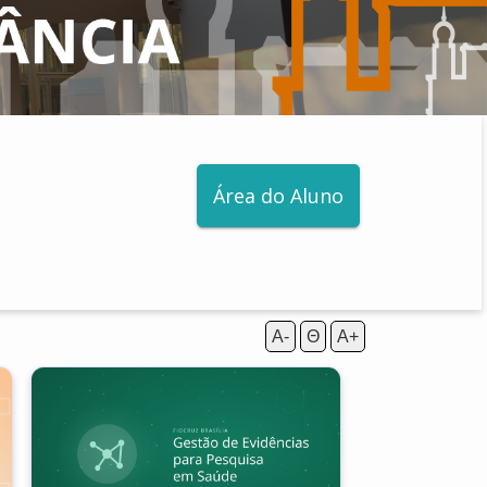
Área do Aluno
A-
Θ
A+