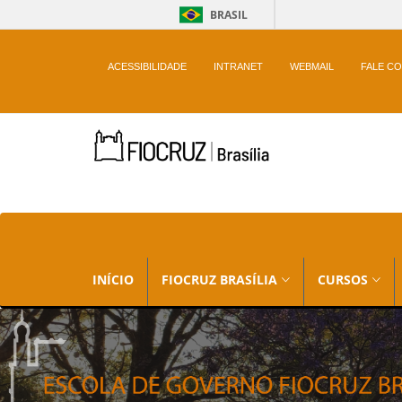
BRASIL
ACESSIBILIDADE
INTRANET
WEBMAIL
FALE C
INÍCIO
FIOCRUZ BRASÍLIA
CURSOS