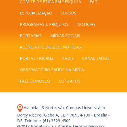
COMITÊ DE ÉTICA EM PESQUISA
EAD
ESPECIALIZAÇÃO
CURSOS
PROGRAMAS E PROJETOS
NOTÍCIAS
PORTARIAS
MÍDIAS SOCIAIS
AGÊNCIA FIOCRUZ DE NOTÍCIAS
PORTAL FIOCRUZ
RADIS
CANAL SAÚDE
OBSERVATÓRIO SAÚDE NA MÍDIA
FALE CONOSCO
CONTATOS
Avenida L3 Norte, s/n, Campus Universitário
Darcy Ribeiro, Gleba A, CEP: 70.904-130 - Brasília -
DF.
Telefone: (61) 3329-4500
@2018 Portal Fiocruz Brasília. Desenvolvido por