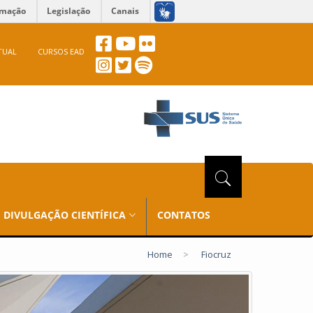
rmação
Legislação
Canais
TUAL
CURSOS EAD
DIVULGAÇÃO CIENTÍFICA
CONTATOS
Home
>
Fiocruz