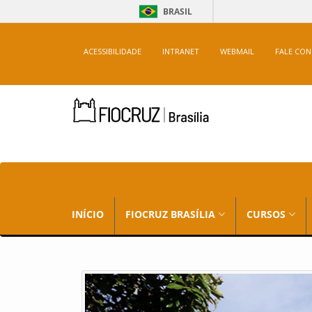
BRASIL
ACESSIBILIDADE
INTRANET
WEBMAIL
FALE CO
INÍCIO
FIOCRUZ BRASÍLIA
CURSOS