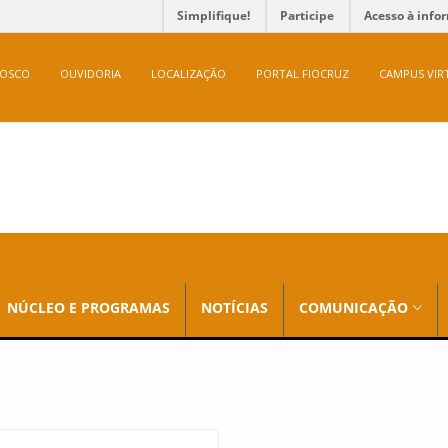
Simplifique!
Participe
Acesso à info
NOSCO
OUVIDORIA
LOCALIZAÇÃO
PORTAL FIOCRUZ
CAMPUS VIR
NÚCLEO E PROGRAMAS
NOTÍCIAS
COMUNICAÇÃO