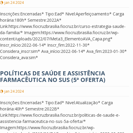
jan 24 2024
Inscrições:Encerradas* Tipo:Ead* Nivel:Aperfeiçoamento* Carga
horária:180h* Semestre:2022A*
Link:https://www.fiocruzbrasilia.fiocruz.br/curso-estrategia-saude-
da-familia/* Imagem:https://www.fiocruzbrasilia.fiocruz.br/wp-
content/uploads/2022/07/Meta3_ElementoAVA_Capa.png*
Inscr_início:2022-06-14* Inscr_fim:2022-11-30*
Considera_inscr:sim* Ava_início:2022-06-14* Ava_fim:2023-01-30*
Considera_ava:sim*
POLÍTICAS DE SAÚDE E ASSISTÊNCIA
FARMACÊUTICA NO SUS (5ª OFERTA)
jan 24 2024
Inscrições:Encerradas* Tipo:Ead* Nivel:Atualização* Carga
horária:40h* Semestre:2022B*
Link:https://www.fiocruzbrasilia.fiocruz.br/politicas-de-saude-e-
assistencia-farmaceutica-no-sus-5a-oferta/*
Imagem:https://www.fiocruzbrasilia.fiocruz.br/wp-