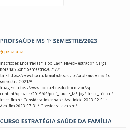
PROFSAÚDE MS 1º SEMESTRE/2023
jan 24 2024
Inscrições:Encerradas* Tipo:Ead* Nivel:Mestrado* Carga
horária:960h* Semestre:2021A*
Link:https://www.fiocruzbrasilia.fiocruz.br/profsaude-ms-1o-
semestre-2021/*
Imagem:https://www.fiocruzbrasilia.fiocruz.br/wp-
content/uploads/2019/06/prof_saude_MS.jpg* Inscr_início:n*
Inscr_fim:n* Considera_inscr:nao* Ava_início:2023-02-01*
Ava_fim:2023-07-31* Considera_ava:sim*
CURSO ESTRATÉGIA SAÚDE DA FAMÍLIA