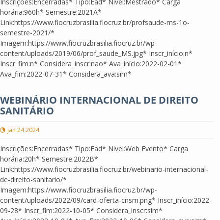
Inscrições:Encerradas* Tipo:Ead* Nivel:Mestrado* Carga
horária:960h* Semestre:2021A*
Link:https://www.fiocruzbrasilia.fiocruz.br/profsaude-ms-1o-
semestre-2021/*
Imagem:https://www.fiocruzbrasilia.fiocruz.br/wp-
content/uploads/2019/06/prof_saude_MS.jpg* Inscr_início:n*
Inscr_fim:n* Considera_inscr:nao* Ava_início:2022-02-01*
Ava_fim:2022-07-31* Considera_ava:sim*
WEBINÁRIO INTERNACIONAL DE DIREITO
SANITÁRIO
jan 24 2024
Inscrições:Encerradas* Tipo:Ead* Nivel:Web Evento* Carga
horária:20h* Semestre:2022B*
Link:https://www.fiocruzbrasilia.fiocruz.br/webinario-internacional-
de-direito-sanitario/*
Imagem:https://www.fiocruzbrasilia.fiocruz.br/wp-
content/uploads/2022/09/card-oferta-cnsm.png* Inscr_início:2022-
09-28* Inscr_fim:2022-10-05* Considera_inscr:sim*