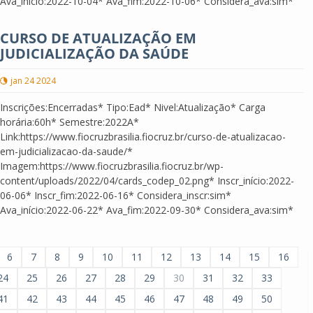
Ava_início:2022-10-04* Ava_fim:2022-10-06* Considera_ava:sim*
CURSO DE ATUALIZAÇÃO EM
JUDICIALIZAÇÃO DA SAÚDE
jan 24 2024
Inscrições:Encerradas* Tipo:Ead* Nivel:Atualização* Carga
horária:60h* Semestre:2022A*
Link:https://www.fiocruzbrasilia.fiocruz.br/curso-de-atualizacao-
em-judicializacao-da-saude/*
Imagem:https://www.fiocruzbrasilia.fiocruz.br/wp-
content/uploads/2022/04/cards_codep_02.png* Inscr_início:2022-
06-06* Inscr_fim:2022-06-16* Considera_inscr:sim*
Ava_início:2022-06-22* Ava_fim:2022-09-30* Considera_ava:sim*
6
7
8
9
10
11
12
13
14
15
16
24
25
26
27
28
29
30
31
32
33
41
42
43
44
45
46
47
48
49
50