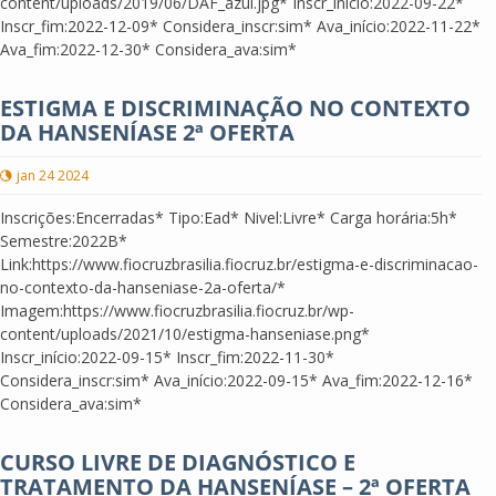
content/uploads/2019/06/DAF_azul.jpg* Inscr_início:2022-09-22*
Inscr_fim:2022-12-09* Considera_inscr:sim* Ava_início:2022-11-22*
Ava_fim:2022-12-30* Considera_ava:sim*
ESTIGMA E DISCRIMINAÇÃO NO CONTEXTO
DA HANSENÍASE 2ª OFERTA
jan 24 2024
Inscrições:Encerradas* Tipo:Ead* Nivel:Livre* Carga horária:5h*
Semestre:2022B*
Link:https://www.fiocruzbrasilia.fiocruz.br/estigma-e-discriminacao-
no-contexto-da-hanseniase-2a-oferta/*
Imagem:https://www.fiocruzbrasilia.fiocruz.br/wp-
content/uploads/2021/10/estigma-hanseniase.png*
Inscr_início:2022-09-15* Inscr_fim:2022-11-30*
Considera_inscr:sim* Ava_início:2022-09-15* Ava_fim:2022-12-16*
Considera_ava:sim*
CURSO LIVRE DE DIAGNÓSTICO E
TRATAMENTO DA HANSENÍASE – 2ª OFERTA