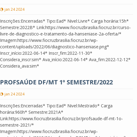
jan 24 2024
Inscrições:Encerradas* Tipo:Ead* Nivel:Livre* Carga horária:15h*
Semestre:2022B* Link:https://www.fiocruzbrasilia.fiocruz.br/curso-
livre-de-diagnostico-e-tratamento-da-hanseniase-2a-oferta/*
Imagem:https://www.fiocruzbrasilia.fiocruz.br/wp-
content/uploads/2022/06/diagnostico-hanseniase.png*
Inscr_início:2022-06-14* Inscr_fim:2022-11-30*
Considera_inscr:sim* Ava_início:2022-06-14* Ava_fim:2022-12-12*
Considera_ava:sim*
PROFSAÚDE DF/MT 1º SEMESTRE/2022
jan 24 2024
Inscrições:Encerradas* Tipo:Ead* Nivel:Mestrado* Carga
horária:960h* Semestre:2021A*
Link:https://www.fiocruzbrasilia.fiocruz.br/profsaude-df-mt-1o-
semestre-2021/*
Imagem:https://www.fiocruzbrasilia.fiocruz.br/wp-