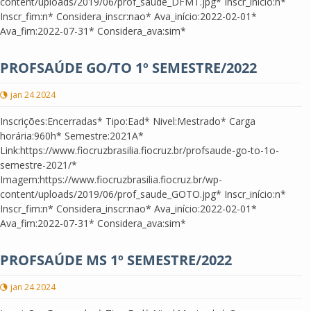
content/uploads/2019/06/prof_saude_DFMT.jpg* Inscr_início:n*
Inscr_fim:n* Considera_inscr:nao* Ava_início:2022-02-01*
Ava_fim:2022-07-31* Considera_ava:sim*
PROFSAÚDE GO/TO 1º SEMESTRE/2022
jan 24 2024
Inscrições:Encerradas* Tipo:Ead* Nivel:Mestrado* Carga
horária:960h* Semestre:2021A*
Link:https://www.fiocruzbrasilia.fiocruz.br/profsaude-go-to-1o-
semestre-2021/*
Imagem:https://www.fiocruzbrasilia.fiocruz.br/wp-
content/uploads/2019/06/prof_saude_GOTO.jpg* Inscr_início:n*
Inscr_fim:n* Considera_inscr:nao* Ava_início:2022-02-01*
Ava_fim:2022-07-31* Considera_ava:sim*
PROFSAÚDE MS 1º SEMESTRE/2022
jan 24 2024