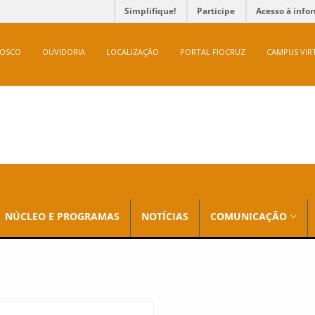
Simplifique!
Participe
Acesso à info
NOSCO
OUVIDORIA
LOCALIZAÇÃO
PORTAL FIOCRUZ
CAMPUS VIR
NÚCLEO E PROGRAMAS
NOTÍCIAS
COMUNICAÇÃO