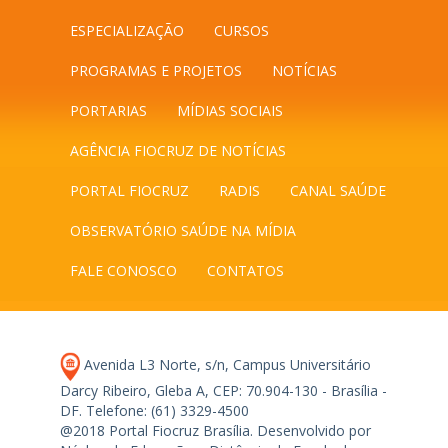
ESPECIALIZAÇÃO
CURSOS
PROGRAMAS E PROJETOS
NOTÍCIAS
PORTARIAS
MÍDIAS SOCIAIS
AGÊNCIA FIOCRUZ DE NOTÍCIAS
PORTAL FIOCRUZ
RADIS
CANAL SAÚDE
OBSERVATÓRIO SAÚDE NA MÍDIA
FALE CONOSCO
CONTATOS
Avenida L3 Norte, s/n, Campus Universitário
Darcy Ribeiro, Gleba A, CEP: 70.904-130 - Brasília -
DF.
Telefone: (61) 3329-4500
@2018 Portal Fiocruz Brasília. Desenvolvido por