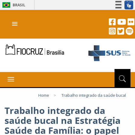
BRASIL
Simplifique!
menu
Participe
Acesso à informação
Legislação
Canais
Toggle
navigation
Home
>
Trabalho integrado da saúde bucal
Trabalho integrado da
saúde bucal na Estratégia
Saúde da Família: o papel