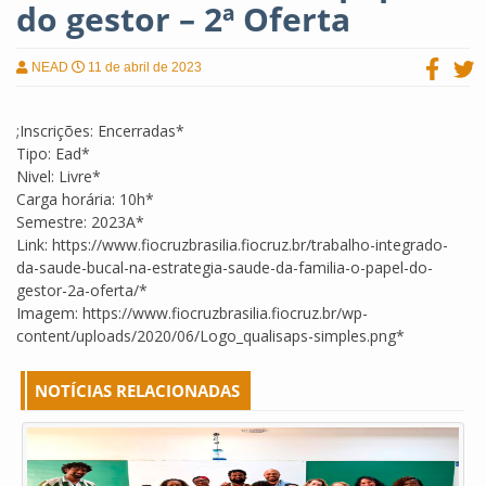
do gestor – 2ª Oferta
NEAD
11 de abril de 2023
;Inscrições: Encerradas*
Tipo: Ead*
Nivel: Livre*
Carga horária: 10h*
Semestre: 2023A*
Link: https://www.fiocruzbrasilia.fiocruz.br/trabalho-integrado-
da-saude-bucal-na-estrategia-saude-da-familia-o-papel-do-
gestor-2a-oferta/*
Imagem: https://www.fiocruzbrasilia.fiocruz.br/wp-
content/uploads/2020/06/Logo_qualisaps-simples.png*
NOTÍCIAS RELACIONADAS