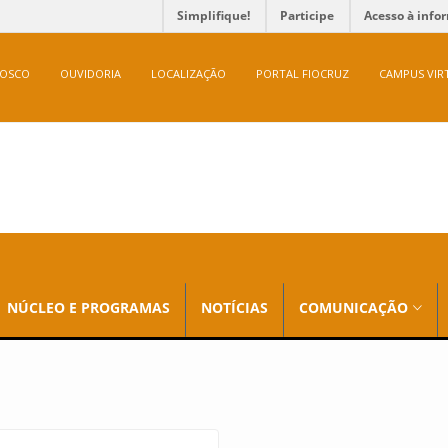
Simplifique!
Participe
Acesso à info
NOSCO
OUVIDORIA
LOCALIZAÇÃO
PORTAL FIOCRUZ
CAMPUS VIR
NÚCLEO E PROGRAMAS
NOTÍCIAS
COMUNICAÇÃO