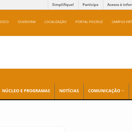
Simplifique!
Participe
Acesso à info
NOSCO
OUVIDORIA
LOCALIZAÇÃO
PORTAL FIOCRUZ
CAMPUS VIR
NÚCLEO E PROGRAMAS
NOTÍCIAS
COMUNICAÇÃO