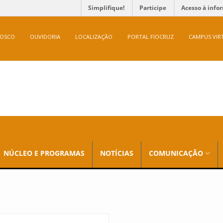
Simplifique!
Participe
Acesso à info
NOSCO
OUVIDORIA
LOCALIZAÇÃO
PORTAL FIOCRUZ
CAMPUS VIR
NÚCLEO E PROGRAMAS
NOTÍCIAS
COMUNICAÇÃO