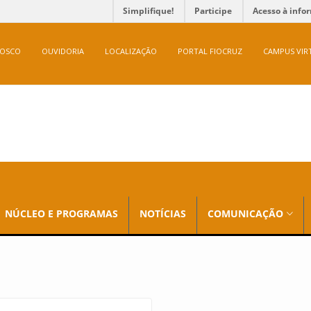
Simplifique!
Participe
Acesso à info
NOSCO
OUVIDORIA
LOCALIZAÇÃO
PORTAL FIOCRUZ
CAMPUS VIR
NÚCLEO E PROGRAMAS
NOTÍCIAS
COMUNICAÇÃO