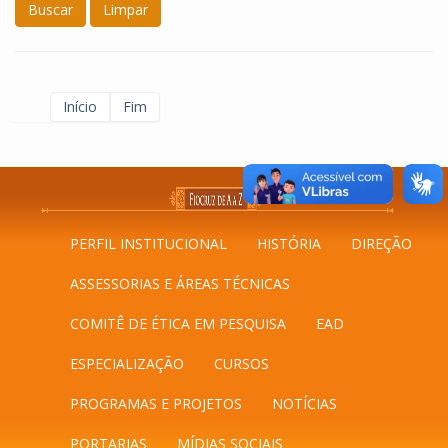
Buscar
Limpar
Início
Fim
PERFIL INSTITUCIONAL
HISTÓRIA
DIREÇÃO
ASSESSORIAS E ÁREAS TÉCNICAS
COMITÊ DE ÉTICA EM PESQUISA
EAD
ESPECIALIZAÇÃO
CURSOS
PROGRAMAS E PROJETOS
NOTÍCIAS
PORTARIAS
MÍDIAS SOCIAIS