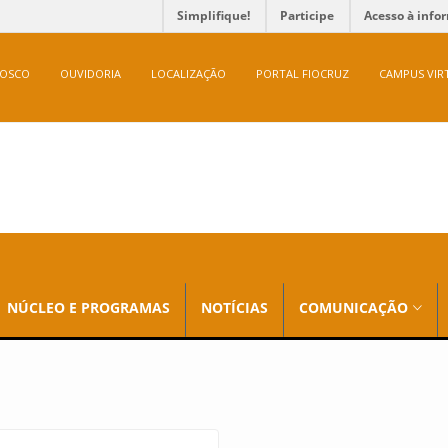
Simplifique!
Participe
Acesso à info
NOSCO
OUVIDORIA
LOCALIZAÇÃO
PORTAL FIOCRUZ
CAMPUS VIR
NÚCLEO E PROGRAMAS
NOTÍCIAS
COMUNICAÇÃO