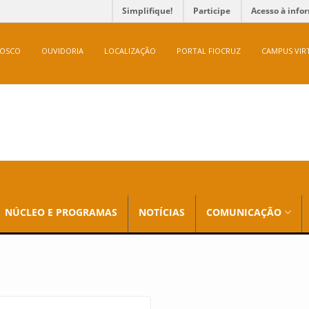
Simplifique!
Participe
Acesso à info
NOSCO
OUVIDORIA
LOCALIZAÇÃO
PORTAL FIOCRUZ
CAMPUS VIR
NÚCLEO E PROGRAMAS
NOTÍCIAS
COMUNICAÇÃO