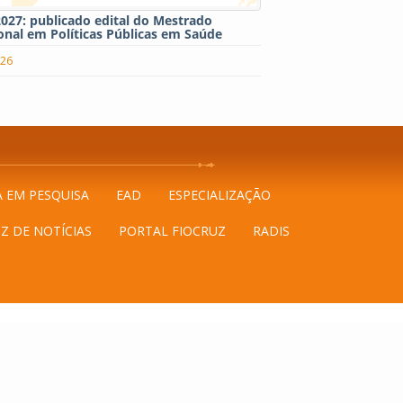
027: publicado edital do Mestrado
onal em Políticas Públicas em Saúde
026
A EM PESQUISA
EAD
ESPECIALIZAÇÃO
Z DE NOTÍCIAS
PORTAL FIOCRUZ
RADIS
ília - DF.
Telefone: (61) 3329-4500
 Governo Fiocruz Brasília