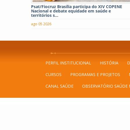
Psat/Fiocruz Brasília participa do XIV COPENE
Nacional e debate equidade em saúde e
territórios s...
ago 05 2026
PERFIL INSTITUCIONAL
HISTÓRIA
D
CURSOS
PROGRAMAS E PROJETOS
CANAL SAÚDE
OBSERVATÓRIO SAÚDE 
Avenida L3 Norte, s/n
@2018 Portal Fiocruz Br