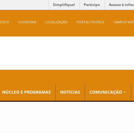
Simplifique!
Participe
Acesso à info
NOSCO
OUVIDORIA
LOCALIZAÇÃO
PORTAL FIOCRUZ
CAMPUS VIR
NÚCLEO E PROGRAMAS
NOTÍCIAS
COMUNICAÇÃO