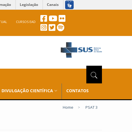
rmação
Legislação
Canais
TUAL
CURSOS EAD
DIVULGAÇÃO CIENTÍFICA
CONTATOS
Home
>
PSAT 3