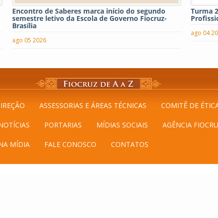
Encontro de Saberes marca início do segundo
Turma 2
semestre letivo da Escola de Governo Fiocruz-
Profissi
Brasília
ago 04 2
ago 05 2026
IREÇÃO
ASSESSORIAS E ÁREAS TÉCNICAS
COMITÊ DE ÉTIC
NOTÍCIAS
PORTARIAS
MÍDIAS SOCIAIS
AGÊNCIA FIOCRU
NA MÍDIA
FALE CONOSCO
CONTATOS
, Campus Universitário Darcy Ribeiro, Gleba A, CEP: 70.904-130 - Bras
asília. Desenvolvido por Núcleo de Educação a Distância da Escola de