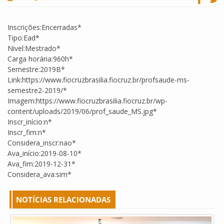
Inscrições:Encerradas*
Tipo:Ead*
Nivel:Mestrado*
Carga horária:960h*
Semestre:2019B*
Link:https://www.fiocruzbrasilia.fiocruz.br/profsaude-ms-
semestre2-2019/*
Imagem:https://www.fiocruzbrasilia.fiocruz.br/wp-
content/uploads/2019/06/prof_saude_MS.jpg*
Inscr_início:n*
Inscr_fim:n*
Considera_inscr:nao*
Ava_início:2019-08-10*
Ava_fim:2019-12-31*
Considera_ava:sim*
NOTÍCIAS RELACIONADAS