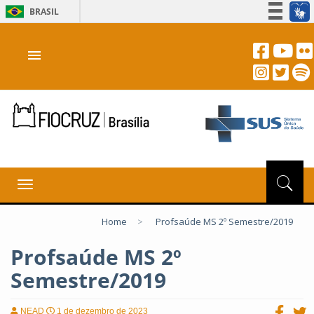
BRASIL
Simplifique!
menu
Participe
Acesso à informação
Legislação
Canais
Toggle
navigation
Home
>
Profsaúde MS 2º Semestre/2019
Profsaúde MS 2º
Semestre/2019
NEAD
1 de dezembro de 2023