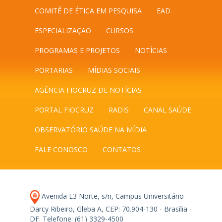
COMITÊ DE ÉTICA EM PESQUISA
EAD
ESPECIALIZAÇÃO
CURSOS
PROGRAMAS E PROJETOS
NOTÍCIAS
PORTARIAS
MÍDIAS SOCIAIS
AGÊNCIA FIOCRUZ DE NOTÍCIAS
PORTAL FIOCRUZ
RADIS
CANAL SAÚDE
OBSERVATÓRIO SAÚDE NA MÍDIA
FALE CONOSCO
CONTATOS
Avenida L3 Norte, s/n, Campus Universitário
Darcy Ribeiro, Gleba A, CEP: 70.904-130 - Brasília -
DF.
Telefone: (61) 3329-4500