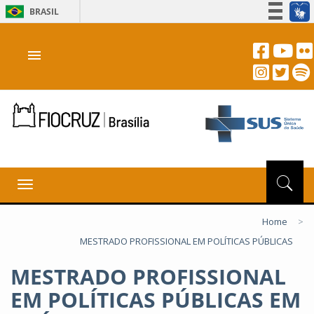
BRASIL
Simplifique!
menu
Participe
Acesso à informação
Legislação
Canais
Toggle
navigation
Home
>
MESTRADO PROFISSIONAL EM POLÍTICAS PÚBLICAS
MESTRADO PROFISSIONAL
EM POLÍTICAS PÚBLICAS EM