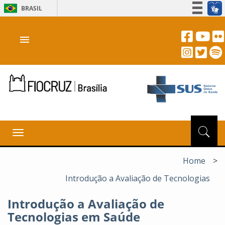
BRASIL
Simplifique!
menu
Participe
Acesso à informação
Legislação
Canais
Toggle
navigation
Home
>
Introdução a Avaliação de Tecnologias
Introdução a Avaliação de
Tecnologias em Saúde