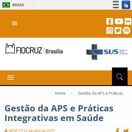
BRASIL
Simplifique!
menu
Participe
Acesso à informação
Legislação
Canais
Toggle
navigation
Home
>
Gestão da APS e Práticas
Gestão da APS e Práticas
Integrativas em Saúde
NEAD
11 de abril de 2023