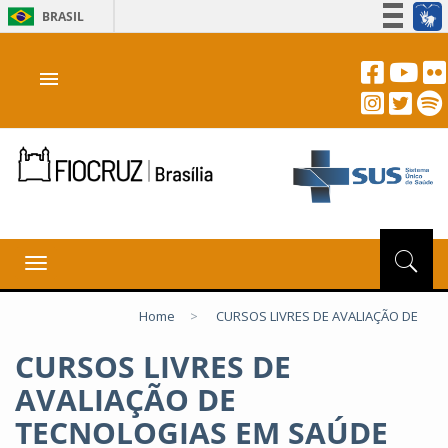
BRASIL
Simplifique!
menu
Participe
Acesso à informação
Legislação
Canais
Toggle
navigation
Home
>
CURSOS LIVRES DE AVALIAÇÃO DE
CURSOS LIVRES DE
AVALIAÇÃO DE
TECNOLOGIAS EM SAÚDE