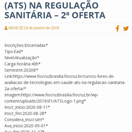
(ATS) NA REGULAÇÃO
SANITÁRIA – 2ª OFERTA
NEAD
19 de janeiro de 2024
Inscrições:Encerradas*
Tipo:Ead*
Nivel:Atualização*
Carga horária:40h*
Semestre:2020B*
Link:https://www.fiocruzbrasilia.fiocruz.br/cursos-livres-de-
avaliacao-de-tecnologias-em-saude-ats-na-regulacao-sanitaria-
2a-oferta/*
Imagem:https://www.fiocruzbrasilia.fiocruz.br/wp-
content/uploads/2019/01/ATSLogo-1.png*
Inscr_início:2020-08-11*
Inscr_fim:2020-08-28*
Considera_inscr:sim*
Ava_início:2020-09-01*
Ava_fim:2020-11-27*