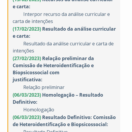
e carta:
Interpor recurso da análise curricular e
carta de intenções
(17/02/2023)
Resultado da análise curricular
e carta:
Resultado da análise curricular e carta de
intenções
(27/02/2023)
R
ela
çã
o
preliminar
da
Comiss
ã
o
de
Heteroidentifica
çã
o
e
Biopsicossocial
com
justificativa
:
Relação preliminar
(06/03/2023)
Homologação – Resultado
Definitivo:
Homologação
(06/03/2023)
Resultado Definitivo: Comissão
de Heteroidentificação e Biopsicossocial: