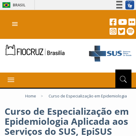
BRASIL
Simplifique!
menu
Participe
Acesso à informação
Legislação
Canais
Toggle
navigation
Home
>
Curso de Especialização em Epidemiologia
Curso de Especialização em
Epidemiologia Aplicada aos
Serviços do SUS, EpiSUS