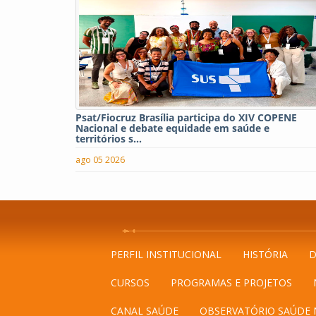
Psat/Fiocruz Brasília participa do XIV COPENE
Nacional e debate equidade em saúde e
territórios s...
ago 05 2026
PERFIL INSTITUCIONAL
HISTÓRIA
D
CURSOS
PROGRAMAS E PROJETOS
CANAL SAÚDE
OBSERVATÓRIO SAÚDE 