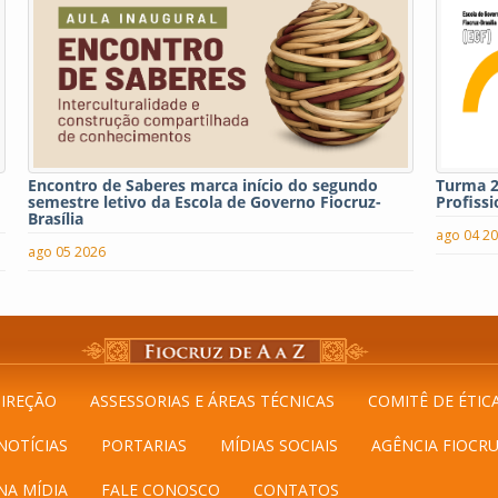
Encontro de Saberes marca início do segundo
Turma 2
semestre letivo da Escola de Governo Fiocruz-
Profissi
Brasília
ago 04 2
ago 05 2026
IREÇÃO
ASSESSORIAS E ÁREAS TÉCNICAS
COMITÊ DE ÉTIC
NOTÍCIAS
PORTARIAS
MÍDIAS SOCIAIS
AGÊNCIA FIOCRU
NA MÍDIA
FALE CONOSCO
CONTATOS