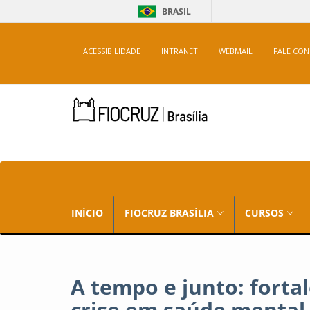
BRASIL
ACESSIBILIDADE
INTRANET
WEBMAIL
FALE CO
INÍCIO
FIOCRUZ BRASÍLIA
CURSOS
A tempo e junto: forta
crise em saúde mental