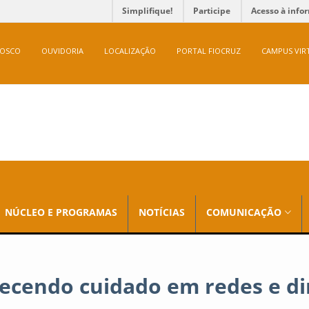
Simplifique!
Participe
Acesso à info
NOSCO
OUVIDORIA
LOCALIZAÇÃO
PORTAL FIOCRUZ
CAMPUS VIR
NÚCLEO E PROGRAMAS
NOTÍCIAS
COMUNICAÇÃO
lecendo cuidado em redes e di