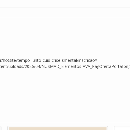
.br/hotsite/tempo-junto-cuid-crise-smental/inscricao*
content/uploads/2026/04/NUSMAD_Elementos-AVA_PagOfertaPortal.pn