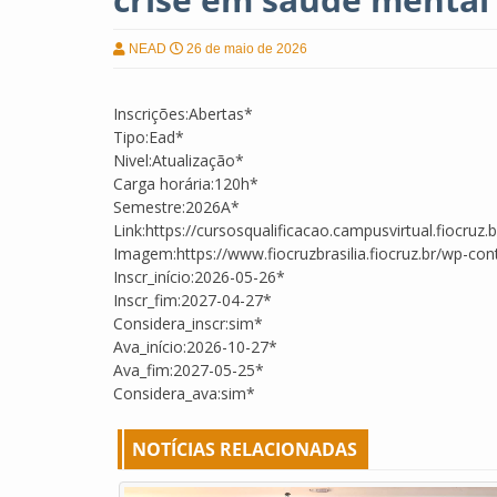
NEAD
26 de maio de 2026
Inscrições:Abertas*
Tipo:Ead*
Nivel:Atualização*
Carga horária:120h*
Semestre:2026A*
Link:https://cursosqualificacao.campusvirtual.fiocruz
Imagem:https://www.fiocruzbrasilia.fiocruz.br/wp-
Inscr_início:2026-05-26*
Inscr_fim:2027-04-27*
Considera_inscr:sim*
Ava_início:2026-10-27*
Ava_fim:2027-05-25*
Considera_ava:sim*
NOTÍCIAS RELACIONADAS