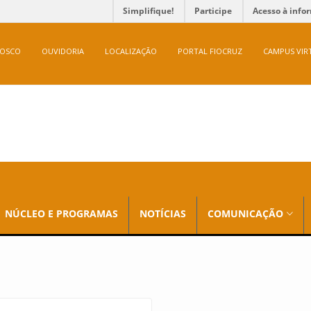
Simplifique!
Participe
Acesso à info
NOSCO
OUVIDORIA
LOCALIZAÇÃO
PORTAL FIOCRUZ
CAMPUS VIR
NÚCLEO E PROGRAMAS
NOTÍCIAS
COMUNICAÇÃO