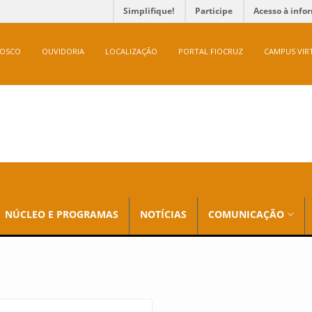
Simplifique!
Participe
Acesso à info
NOSCO
OUVIDORIA
LOCALIZAÇÃO
PORTAL FIOCRUZ
CAMPUS VIR
NÚCLEO E PROGRAMAS
NOTÍCIAS
COMUNICAÇÃO