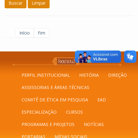
Buscar
Limpar
Início
Fim
PERFIL INSTITUCIONAL
HISTÓRIA
DIREÇÃO
ASSESSORIAS E ÁREAS TÉCNICAS
COMITÊ DE ÉTICA EM PESQUISA
EAD
ESPECIALIZAÇÃO
CURSOS
PROGRAMAS E PROJETOS
NOTÍCIAS
PORTARIAS
MÍDIAS SOCIAIS