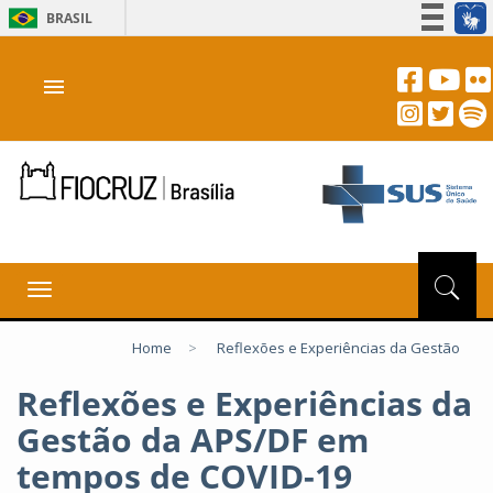
BRASIL
Simplifique!
menu
Participe
Acesso à informação
Legislação
Canais
Toggle
navigation
Home
>
Reflexões e Experiências da Gestão
Reflexões e Experiências da
Gestão da APS/DF em
tempos de COVID-19