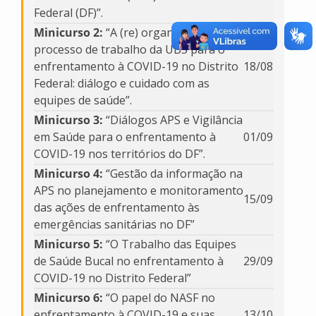
Federal (DF)”.
Minicurso 2:
“A (re) organização do
processo de trabalho da UBS para o
enfrentamento à COVID-19 no Distrito
18/08
Federal: diálogo e cuidado com as
equipes de saúde”.
Minicurso 3:
“Diálogos APS e Vigilância
em Saúde para o enfrentamento à
01/09
COVID-19 nos territórios do DF”.
Minicurso 4:
“Gestão da informação na
APS no planejamento e monitoramento
15/09
das ações de enfrentamento às
emergências sanitárias no DF”
Minicurso 5:
“O Trabalho das Equipes
de Saúde Bucal no enfrentamento à
29/09
COVID-19 no Distrito Federal”
Minicurso 6:
“O papel do NASF no
enfrentamento à COVID-19 e suas
13/10