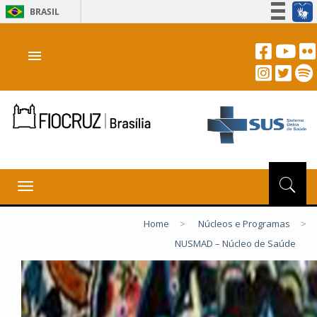
BRASIL
Simplifique!
menu
Participe
Acesso à informação
Legislação
Canais
Toggle
navigation
Home
>
Núcleos e Programas
>
NUSMAD – Núcleo de Saúde