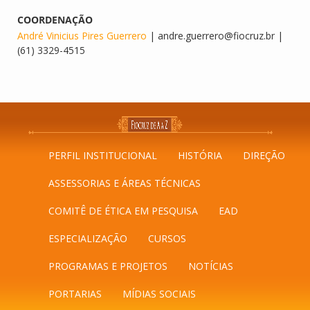
COORDENAÇÃO
André Vinicius Pires Guerrero
| andre.guerrero@fiocruz.br |
(61) 3329-4515
PERFIL INSTITUCIONAL
HISTÓRIA
DIREÇÃO
ASSESSORIAS E ÁREAS TÉCNICAS
COMITÊ DE ÉTICA EM PESQUISA
EAD
ESPECIALIZAÇÃO
CURSOS
PROGRAMAS E PROJETOS
NOTÍCIAS
PORTARIAS
MÍDIAS SOCIAIS