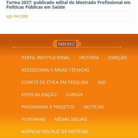
Turma 2027: publicado edital do Mestrado Profissional em
Políticas Públicas em Saúde
ago 04 2026
PERFIL INSTITUCIONAL
HISTÓRIA
DIREÇÃO
ASSESSORIAS E ÁREAS TÉCNICAS
COMITÊ DE ÉTICA EM PESQUISA
EAD
ESPECIALIZAÇÃO
CURSOS
PROGRAMAS E PROJETOS
NOTÍCIAS
PORTARIAS
MÍDIAS SOCIAIS
AGÊNCIA FIOCRUZ DE NOTÍCIAS