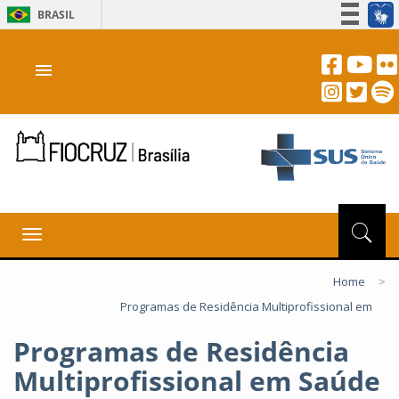
BRASIL
Simplifique!
menu
Participe
Acesso à informação
Legislação
Canais
Toggle
navigation
Home
>
Programas de Residência Multiprofissional em
Programas de Residência
Multiprofissional em Saúde