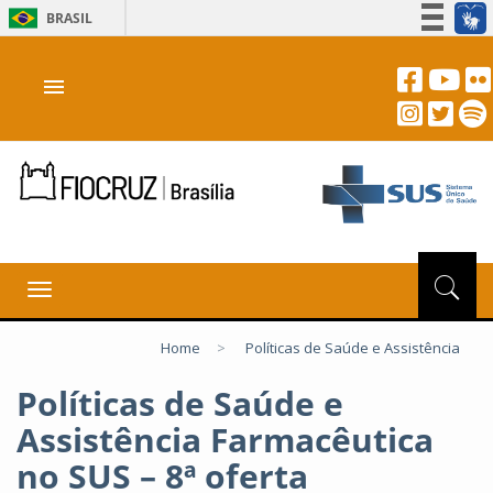
BRASIL
Simplifique!
menu
Participe
Acesso à informação
Legislação
Canais
Toggle
navigation
Home
>
Políticas de Saúde e Assistência
Políticas de Saúde e
Assistência Farmacêutica
no SUS – 8ª oferta