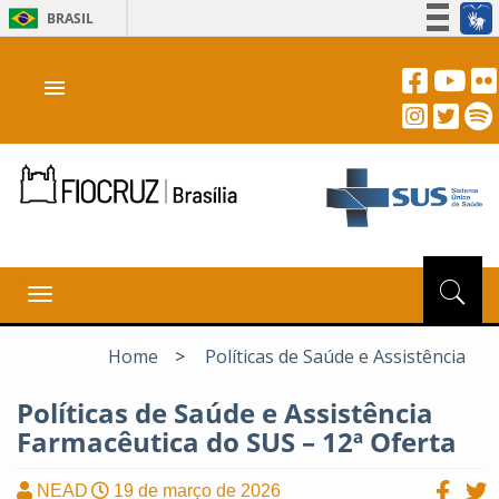
BRASIL
Simplifique!
menu
Participe
Acesso à informação
Legislação
Canais
Toggle
navigation
Home
>
Políticas de Saúde e Assistência
Políticas de Saúde e Assistência
Farmacêutica do SUS – 12ª Oferta
NEAD
19 de março de 2026