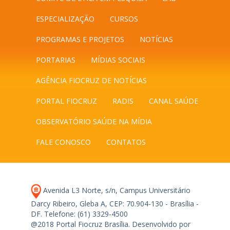
ESPECIALIZAÇÃO
CURSOS
PROGRAMAS E PROJETOS
NOTÍCIAS
PORTARIAS
MÍDIAS SOCIAIS
AGÊNCIA FIOCRUZ DE NOTÍCIAS
PORTAL FIOCRUZ
RADIS
CANAL SAÚDE
OBSERVATÓRIO SAÚDE NA MÍDIA
FALE CONOSCO
CONTATOS
Avenida L3 Norte, s/n, Campus Universitário
Darcy Ribeiro, Gleba A, CEP: 70.904-130 - Brasília -
DF.
Telefone: (61) 3329-4500
@2018 Portal Fiocruz Brasília. Desenvolvido por