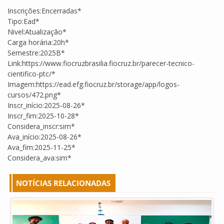
Inscrições:Encerradas*
Tipo:Ead*
Nivel:Atualização*
Carga horária:20h*
Semestre:2025B*
Link:https://www.fiocruzbrasilia.fiocruz.br/parecer-tecnico-
cientifico-ptc/*
Imagem:https://ead.efg.fiocruz.br/storage/app/logos-
cursos/472.png*
Inscr_início:2025-08-26*
Inscr_fim:2025-10-28*
Considera_inscr:sim*
Ava_início:2025-08-26*
Ava_fim:2025-11-25*
Considera_ava:sim*
NOTÍCIAS RELACIONADAS