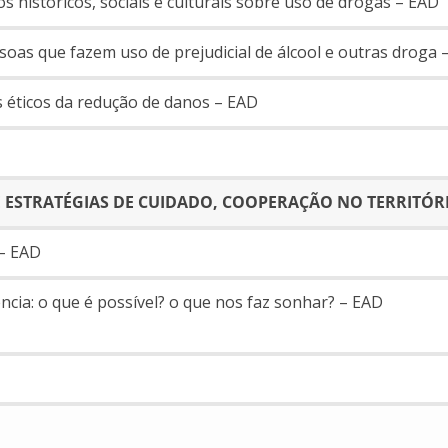
s históricos, sociais e culturais sobre uso de drogas – EAD
ssoas que fazem uso de prejudicial de álcool e outras droga 
os éticos da redução de danos – EAD
E ESTRATÉGIAS DE CUIDADO, COOPERAÇÃO NO TERRITÓR
 – EAD
ncia: o que é possível? o que nos faz sonhar? – EAD