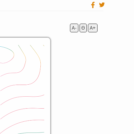
A-
Θ
A+