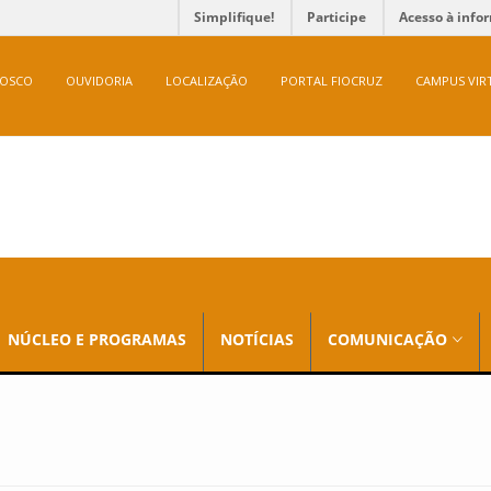
Simplifique!
Participe
Acesso à info
NOSCO
OUVIDORIA
LOCALIZAÇÃO
PORTAL FIOCRUZ
CAMPUS VIR
NÚCLEO E PROGRAMAS
NOTÍCIAS
COMUNICAÇÃO