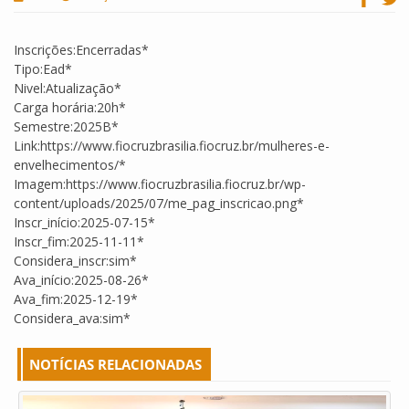
Inscrições:Encerradas*
Tipo:Ead*
Nivel:Atualização*
Carga horária:20h*
Semestre:2025B*
Link:https://www.fiocruzbrasilia.fiocruz.br/mulheres-e-
envelhecimentos/*
Imagem:https://www.fiocruzbrasilia.fiocruz.br/wp-
content/uploads/2025/07/me_pag_inscricao.png*
Inscr_início:2025-07-15*
Inscr_fim:2025-11-11*
Considera_inscr:sim*
Ava_início:2025-08-26*
Ava_fim:2025-12-19*
Considera_ava:sim*
NOTÍCIAS RELACIONADAS