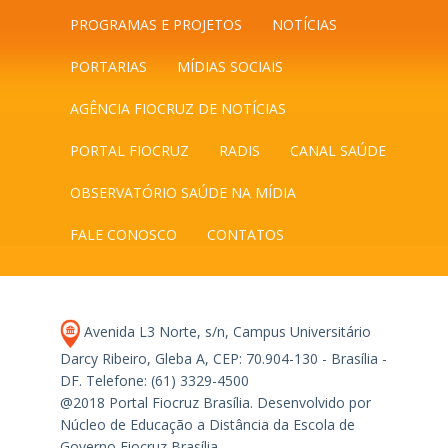
PROGRAMAS E PROJETOS
NOTÍCIAS
PORTARIAS
MÍDIAS SOCIAIS
AGÊNCIA FIOCRUZ DE NOTÍCIAS
PORTAL FIOCRUZ
RADIS
CANAL SAÚDE
OBSERVATÓRIO SAÚDE NA MÍDIA
FALE CONOSCO
CONTATOS
Avenida L3 Norte, s/n, Campus Universitário
Darcy Ribeiro, Gleba A, CEP: 70.904-130 - Brasília -
DF.
Telefone: (61) 3329-4500
@2018 Portal Fiocruz Brasília. Desenvolvido por
Núcleo de Educação a Distância da Escola de
Governo Fiocruz Brasília