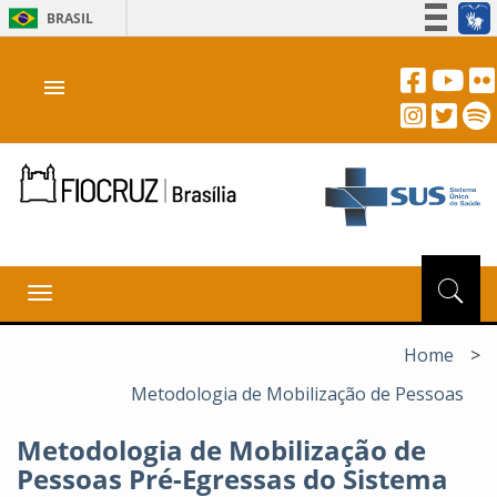
BRASIL
Simplifique!
menu
Participe
Acesso à informação
Legislação
Canais
Toggle
navigation
Home
>
Metodologia de Mobilização de Pessoas
Metodologia de Mobilização de
Pessoas Pré-Egressas do Sistema