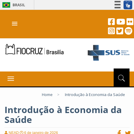
BRASIL
Simplifique!
menu
Participe
Acesso à informação
Legislação
Canais
Toggle
navigation
Home
>
Introdução à Economia da Saúde
Introdução à Economia da
Saúde
NEAD
6 de janeiro de 2026