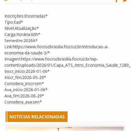
Inscrições:Encerradas*
Tipo:Ead*
Nivel:Atualização*
Carga horária:60h*
Semestre:2026A*
Link:https://www.fiocruzbrasilia.fiocruz.br/introducao-a-
economia-da-saude-3/*
Imagem:https://www.fiocruzbrasilia.fiocruz.br/wp-
content/uploads/2026/01/Capa_ATS_Intro_Economia_Saude_1280_
Inscr_início:2026-01-06*
Inscr_fim:2026-05-29*
Considera_inscr:sim*
Ava_início:2026-01-06*
Ava_fim:2026-06-29*
Considera_ava:sim*
NOTÍCIAS RELACIONADAS