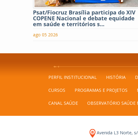
Psat/Fiocruz Brasília participa do XIV
COPENE Nacional e debate equidade
em saúde e territórios s...
ago 05 2026
PERFIL INSTITUCIONAL
HISTÓRIA
D
CURSOS
PROGRAMAS E PROJETOS
CANAL SAÚDE
OBSERVATÓRIO SAÚDE 
Avenida L3 Norte, s/n