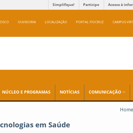
Simplifique!
Participe
Acesso à info
NOSCO
OUVIDORIA
LOCALIZAÇÃO
PORTAL FIOCRUZ
CAMPUS VIR
NÚCLEO E PROGRAMAS
NOTÍCIAS
COMUNICAÇÃO
Hom
ecnologias em Saúde