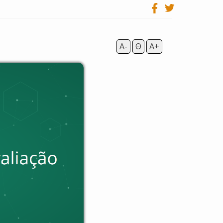
A-
Θ
A+