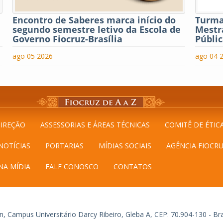
Encontro de Saberes marca início do
Turma 
segundo semestre letivo da Escola de
Mestra
Governo Fiocruz-Brasília
Públi
ago 05 2026
ago 04 
IREÇÃO
ASSESSORIAS E ÁREAS TÉCNICAS
COMITÊ DE ÉTIC
NOTÍCIAS
PORTARIAS
MÍDIAS SOCIAIS
AGÊNCIA FIOCRU
NA MÍDIA
FALE CONOSCO
CONTATOS
, Campus Universitário Darcy Ribeiro, Gleba A, CEP: 70.904-130 - Bras