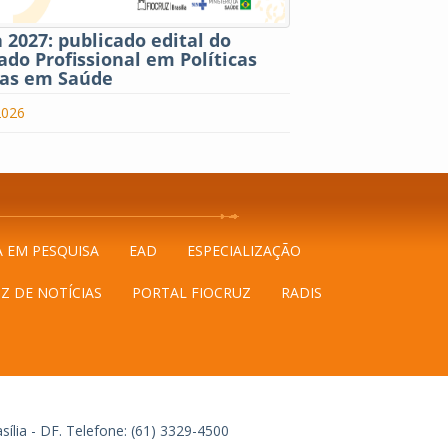
2027: publicado edital do
do Profissional em Políticas
cas em Saúde
2026
A EM PESQUISA
EAD
ESPECIALIZAÇÃO
Z DE NOTÍCIAS
PORTAL FIOCRUZ
RADIS
ília - DF.
Telefone: (61) 3329-4500