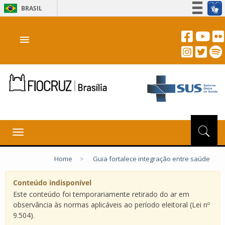
BRASIL
Simplifique!
menu
Participe
Acesso à informação
Legislação
Canais
Toggle
navigation
Home
>
Guia fortalece integração entre saúde
Conteúdo indisponível
Este conteúdo foi temporariamente retirado do ar em
observância às normas aplicáveis ao período eleitoral (Lei nº
9.504).