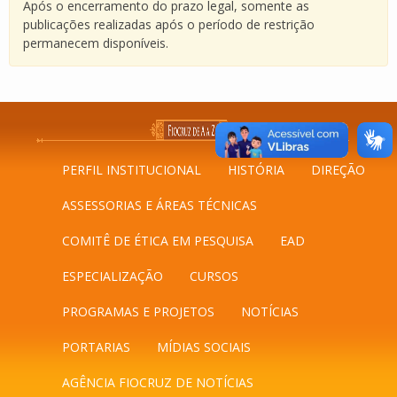
Após o encerramento do prazo legal, somente as
publicações realizadas após o período de restrição
permanecem disponíveis.
PERFIL INSTITUCIONAL
HISTÓRIA
DIREÇÃO
ASSESSORIAS E ÁREAS TÉCNICAS
COMITÊ DE ÉTICA EM PESQUISA
EAD
ESPECIALIZAÇÃO
CURSOS
PROGRAMAS E PROJETOS
NOTÍCIAS
PORTARIAS
MÍDIAS SOCIAIS
AGÊNCIA FIOCRUZ DE NOTÍCIAS