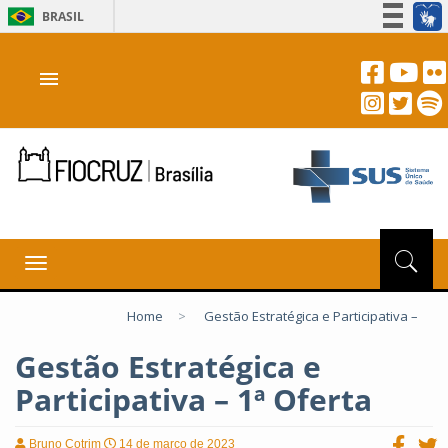
BRASIL
Simplifique!
menu
Participe
Acesso à informação
Legislação
Canais
Toggle
navigation
Home
>
Gestão Estratégica e Participativa –
Gestão Estratégica e
Participativa – 1ª Oferta
Bruno Cotrim
14 de março de 2023