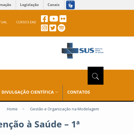
rmação
Legislação
Canais
TUAL
CURSOS EAD
DIVULGAÇÃO CIENTÍFICA
CONTATOS
Home
>
Gestão e Organização na Modelagem
nção à Saúde – 1ª