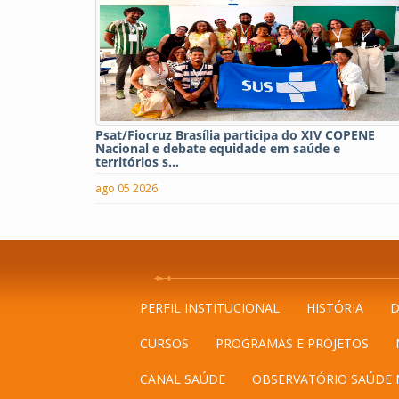
Psat/Fiocruz Brasília participa do XIV COPENE
Nacional e debate equidade em saúde e
territórios s...
ago 05 2026
PERFIL INSTITUCIONAL
HISTÓRIA
D
CURSOS
PROGRAMAS E PROJETOS
CANAL SAÚDE
OBSERVATÓRIO SAÚDE 