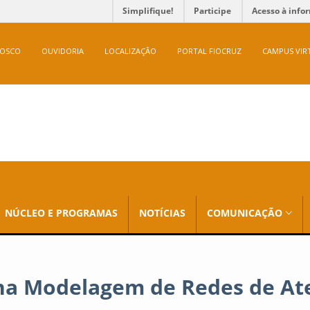
Simplifique!
Participe
Acesso à info
NOSCO
OUVIDORIA
LOCALIZAÇÃO
PORTAL FIOCRUZ
CAMPUS VIR
NÚCLEO E PROGRAMAS
NOTÍCIAS
COMUNICAÇÃO
na Modelagem de Redes de Ate