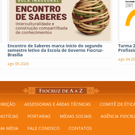
Encontro de Saberes marca início do segundo
Turma 2
semestre letivo da Escola de Governo Fiocruz-
Profissi
Brasília
ago 04 2
ago 05 2026
IREÇÃO
ASSESSORIAS E ÁREAS TÉCNICAS
COMITÊ DE ÉTIC
NOTÍCIAS
PORTARIAS
MÍDIAS SOCIAIS
AGÊNCIA FIOCRU
NA MÍDIA
FALE CONOSCO
CONTATOS