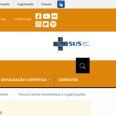
rmação
Legislação
Canais
TUAL
CURSOS EAD
DIVULGAÇÃO CIENTÍFICA
CONTATOS
Home
>
Fiocruz reúne movimentos e organizações
).