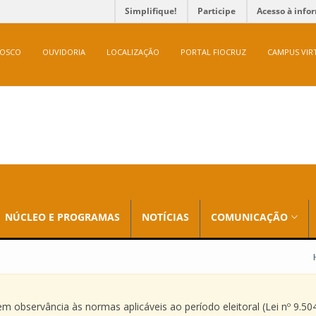
Simplifique!
Participe
Acesso à info
NOSCO
OUVIDORIA
LOCALIZAÇÃO
PORTAL FIOCRUZ
CAMPUS VIR
NÚCLEO E PROGRAMAS
NOTÍCIAS
COMUNICAÇÃO
 observância às normas aplicáveis ao período eleitoral (Lei nº 9.504