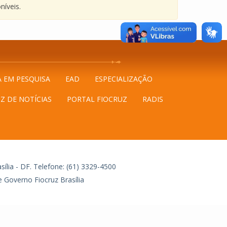
níveis.
A EM PESQUISA
EAD
ESPECIALIZAÇÃO
Z DE NOTÍCIAS
PORTAL FIOCRUZ
RADIS
ília - DF.
Telefone: (61) 3329-4500
 Governo Fiocruz Brasília