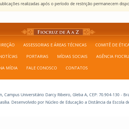
blicações realizadas após o período de restrição permanecem dispo
IREÇÃO
ASSESSORIAS E ÁREAS TÉCNICAS
COMITÊ DE ÉTIC
NOTÍCIAS
PORTARIAS
MÍDIAS SOCIAIS
AGÊNCIA FIOCRU
NA MÍDIA
FALE CONOSCO
CONTATOS
, Campus Universitário Darcy Ribeiro, Gleba A, CEP: 70.904-130 - Bras
asília. Desenvolvido por Núcleo de Educação a Distância da Escola de