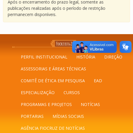
Após o encerramento do prazo legal, somente as
publicações realizadas após o período de restrição
permanecem disponíveis.
PERFIL INSTITUCIONAL
HISTÓRIA
DIREÇÃO
ASSESSORIAS E ÁREAS TÉCNICAS
COMITÊ DE ÉTICA EM PESQUISA
EAD
ESPECIALIZAÇÃO
CURSOS
PROGRAMAS E PROJETOS
NOTÍCIAS
PORTARIAS
MÍDIAS SOCIAIS
AGÊNCIA FIOCRUZ DE NOTÍCIAS