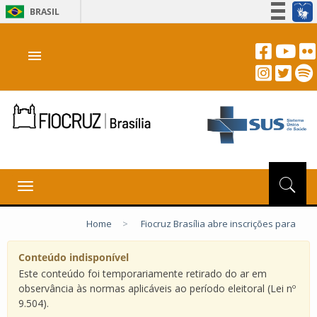
BRASIL
Simplifique!
menu
Participe
Acesso à informação
Legislação
Canais
Toggle
navigation
Home
>
Fiocruz Brasília abre inscrições para
Conteúdo indisponível
Este conteúdo foi temporariamente retirado do ar em
observância às normas aplicáveis ao período eleitoral (Lei nº
9.504).