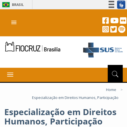
BRASIL
Simplifique!
menu
Participe
Acesso à informação
Legislação
Canais
Toggle
navigation
Home
>
Especialização em Direitos Humanos, Participação
Especialização em Direitos
Humanos, Participação