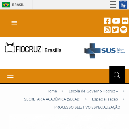
BRASIL
Simplifique!
menu
Participe
Acesso à informação
Legislação
Canais
Toggle
navigation
Home
>
Escola de Governo Fiocruz –
>
SECRETARIA ACADÊMICA (SECAD)
>
Especialização
>
PROCESSO SELETIVO ESPECIALIZAÇÃO