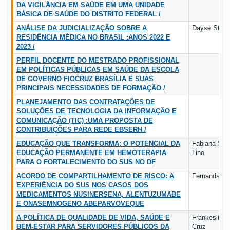
DA VIGILÂNCIA EM SAÚDE EM UMA UNIDADE
BÁSICA DE SAÚDE DO DISTRITO FEDERAL /
ANÁLISE DA JUDICIALIZAÇÃO SOBRE A
Dayse Stefa
RESIDÊNCIA MÉDICA NO BRASIL :ANOS 2022 E
2023 /
PERFIL DOCENTE DO MESTRADO PROFISSIONAL
EM POLÍTICAS PÚBLICAS EM SAÚDE DA ESCOLA
DE GOVERNO FIOCRUZ BRASÍLIA E SUAS
PRINCIPAIS NECESSIDADES DE FORMAÇÃO /
PLANEJAMENTO DAS CONTRATAÇÕES DE
SOLUÇÕES DE TECNOLOGIA DA INFORMAÇÃO E
COMUNICAÇÃO (TIC) :UMA PROPOSTA DE
CONTRIBUIÇÕES PARA REDE EBSERH /
EDUCAÇÃO QUE TRANSFORMA: O POTENCIAL DA
Fabiana Silv
EDUCAÇÃO PERMANENTE EM HEMOTERAPIA
Lino
PARA O FORTALECIMENTO DO SUS NO DF
ACORDO DE COMPARTILHAMENTO DE RISCO: A
Fernanda Fer
EXPERIÊNCIA DO SUS NOS CASOS DOS
MEDICAMENTOS NUSINERSENA, ALENTUZUMABE
E ONASEMNOGENO ABEPARVOVEQUE
A POLÍTICA DE QUALIDADE DE VIDA, SAÚDE E
Frankesliny
BEM-ESTAR PARA SERVIDORES PÚBLICOS DA
Cruz