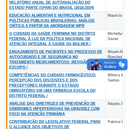
RELATÓRIO ANUAL DE AUTOAVALIAÇÃO DO
ESTADO PARTE (SPAR) DO BRASIL (2018-2024)
EDUCAÇÃO ALIMENTAR E NUTRICIONAL EM
Maurício Yuk
POLÍTICAS PÚBLICAS BRASILEIRAS: ANÁLISE
CRÍTICA A PARTIR DA ABORDAGEM WPR
O CUIDADO DA SAÚDE FEMININA NO DISTRITO
Michellyne 
FEDERAL À LUZ DA POLÍTICA NACIONAL DE
Xavier
ATENÇÃO INTEGRAL À SAÚDE DA MULHER /
ENGAJAMENTO DE PACIENTES NO PROCESSO DE
Misani Akik
AUTOCUIDADO E DE SEGURANÇA NO
Ronchini
TRATAMENTO MEDICAMENTOSO :REVISÃO DE
ESCOPO /
COMPETÊNCIAS DO CUIDADO FARMACÊUTICO:
Mônica de P
PERCEPÇÃO DOS DISCENTES E DOS
Santos
PRECEPTORES DURANTE O ESTÁGIO
OBRIGATÓRIO EM UMA FARMÁCIA ESCOLA DO
DISTRITO FEDERAL /
ANÁLISE DAS DIRETRIZES DE PREVENÇÃO DE
Nayara Jéssi
SÍNDROMES HIPERTENSIVAS NA GRAVIDEZ COM
FOCO NA ATENÇÃO PRIMÁRIA
CONTRIBUIÇÃO DO LEGISLATIVO FEDERAL PARA
Patricia Wer
O ALCANCE DOS OBJETIVOS DE