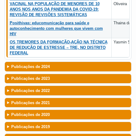
VACINAL NA POPULAÇÃO DE MENORES DE 10
Oliveira
ANOS NOS ANOS DA PANDEMIA DA COVID-19:
REVISÃO DE REVISÕES SISTEMÁTICAS
Posithivas: educomunicação para saúde e
Thaina da R
autoconhecimento com mulheres que vivem com
HIV
OS TREMORES DA FORMAÇÃO-AÇÃO NA TÉCNICA
Yasmin Silv
DE REDUÇÃO DE ESTRESSE – TRE, NO DISTRITO
FEDERAL
Publicações de 2024
Publicações de 2023
Publicações de 2022
Publicações de 2021
Publicações de 2020
Publicações de 2019