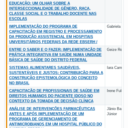
EDUCAÇÃO: UM OLHAR SOBRE A
INTERSECCIONALIDADE DE GÊNERO, RAÇA,
CLASSE SOCIAL E O TRABALHO DOCENTE NAS
ESCOLAS
IMPLEMENTAÇÃO DO PROGRAMA DE
Gabriela Mo
CAPACITAÇÃO EM REGISTRO E PROCESSAMENTO
DA PRODUÇÃO ASSISTENCIAL EM HOSPITAIS
UNIVERSITÁRIOS FEDERAIS DA REDE EBSERH /
ENTRE O SABER E O FAZER: IMPLEMENTAÇÃO DE
Geize Reze
PRÁTICA INTEGRATIVA EM SAÚDE NUMA UNIDADE
BÁSICA DE SAÚDE DO DISTRITO FEDERAL
SISTEMAS ALIMENTARES SAUDÁVEIS,
Iara Campos
SUSTENTÁVEIS E JUSTOS: CONTRIBUIÇÃO PARA A
CONSTRUÇÃO EPISTEMOLÓGICA DO CONCEITO
NO BRASIL
CAPACITAÇÃO DE PROFISSIONAIS DE SAÚDE EM
Irene Fulgên
DIREITOS HUMANOS DO PACIENTE IDOSO NO
CONTEXTO DA TOMADA DE DECISÃO CLÍNICA
ANÁLISE DE INTERVENÇÕES FARMACÊUTICAS
Jânio Barbos
ANTES E APÓS IMPLEMENTAÇÃO DE UM
Júnior
PROGRAMA DE GERENCIAMENTO DE
ANTIMICROBIANOS EM UM HOSPITAL PÚBLICO DO