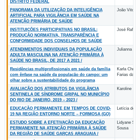
DISTRITO FEDERAL
PANORAMA DA UTILIZAÇÃO DA INTELIGÊNCIA
João Vitor d
ARTIFICIAL PARA VIGILÂNCIA EM SAÚDE NA
ATENÇÃO PRIMÁRIA DE SAÚDE
INSTITUIÇÕES PARTICIPATIVAS NO BRASIL:
José Rafael 
PRODUÇÃO NORMATIVA, TRANSPARÊNCIA E
CONFORMIDADE DOS CONSELHOS DE SAÚDE
ATENDIMENTOS INDIVIDUAIS DA POPULAÇÃO
Julianna Mi
ADULTA MASCULINA NA ATENÇÃO PRIMÁRIA À
SAÚDE NO BRASIL, DE 2017 A 2021 /
Residências multiprofissionais em saúde da família
Karla Christ
com ênfase na saúde da população do campo: um
Farias da Si
olhar sobre a sustentabilidade do programa
AVALIAÇÃO DOS ATRIBUTOS DA VIGILÂNCIA
Karoline Mor
SENTINELA DE SÍNDROME GRIPAL NO MUNICÍPIO
DO RIO DE JANEIRO, 2019 – 2023 /
EDUCAÇÃO PERMANENTE EM TEMPOS DE COVID-
Letícia de J
19 NA REGIÃO ENTORNO NORTE – FORMOSA (GO)
ESTUDO SOBRE A EFETIVAÇÃO DA EDUCAÇÃO
Lidyane Sy
PERMANENTE NA ATENÇÃO PRIMÁRIA À SAÚDE
Sousa
DA REGIÃO DE SAÚDE GARÇAS ARAGUAIA /