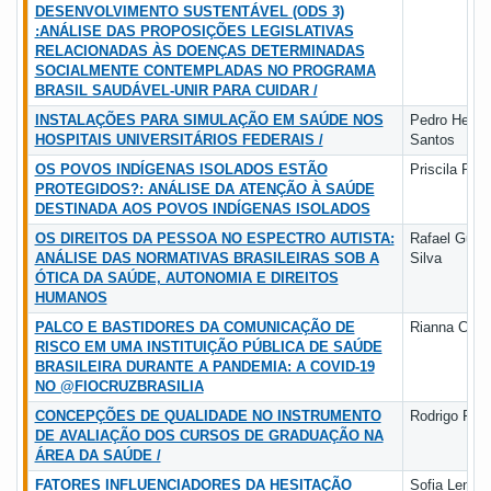
DESENVOLVIMENTO SUSTENTÁVEL (ODS 3)
:ANÁLISE DAS PROPOSIÇÕES LEGISLATIVAS
RELACIONADAS ÀS DOENÇAS DETERMINADAS
SOCIALMENTE CONTEMPLADAS NO PROGRAMA
BRASIL SAUDÁVEL-UNIR PARA CUIDAR /
INSTALAÇÕES PARA SIMULAÇÃO EM SAÚDE NOS
Pedro Henri
HOSPITAIS UNIVERSITÁRIOS FEDERAIS /
Santos
OS POVOS INDÍGENAS ISOLADOS ESTÃO
Priscila Ribe
PROTEGIDOS?: ANÁLISE DA ATENÇÃO À SAÚDE
DESTINADA AOS POVOS INDÍGENAS ISOLADOS
OS DIREITOS DA PESSOA NO ESPECTRO AUTISTA:
Rafael Guede
ANÁLISE DAS NORMATIVAS BRASILEIRAS SOB A
Silva
ÓTICA DA SAÚDE, AUTONOMIA E DIREITOS
HUMANOS
PALCO E BASTIDORES DA COMUNICAÇÃO DE
Rianna Carv
RISCO EM UMA INSTITUIÇÃO PÚBLICA DE SAÚDE
BRASILEIRA DURANTE A PANDEMIA: A COVID-19
NO @FIOCRUZBRASILIA
CONCEPÇÕES DE QUALIDADE NO INSTRUMENTO
Rodrigo Fra
DE AVALIAÇÃO DOS CURSOS DE GRADUAÇÃO NA
ÁREA DA SAÚDE /
FATORES INFLUENCIADORES DA HESITAÇÃO
Sofia Lemo