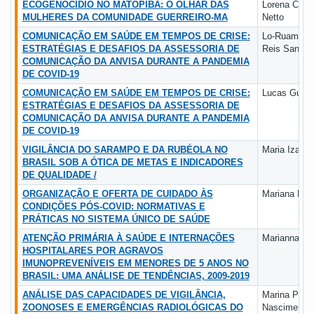
ECOGENOCÍDIO NO MATOPIBA: O OLHAR DAS
Lorena Cove
MULHERES DA COMUNIDADE GUERREIRO-MA
Netto
COMUNICAÇÃO EM SAÚDE EM TEMPOS DE CRISE:
Lo-Ruama M
ESTRATÉGIAS E DESAFIOS DA ASSESSORIA DE
Reis Santos
COMUNICAÇÃO DA ANVISA DURANTE A PANDEMIA
DE COVID-19
COMUNICAÇÃO EM SAÚDE EM TEMPOS DE CRISE:
Lucas Guima
ESTRATÉGIAS E DESAFIOS DA ASSESSORIA DE
COMUNICAÇÃO DA ANVISA DURANTE A PANDEMIA
DE COVID-19
VIGILÂNCIA DO SARAMPO E DA RUBÉOLA NO
Maria Izabel
BRASIL SOB A ÓTICA DE METAS E INDICADORES
DE QUALIDADE /
ORGANIZAÇÃO E OFERTA DE CUIDADO ÀS
Mariana Mor
CONDIÇÕES PÓS-COVID: NORMATIVAS E
PRÁTICAS NO SISTEMA ÚNICO DE SAÚDE
ATENÇÃO PRIMÁRIA À SAÚDE E INTERNAÇÕES
Marianna Si
HOSPITALARES POR AGRAVOS
IMUNOPREVENÍVEIS EM MENORES DE 5 ANOS NO
BRASIL: UMA ANÁLISE DE TENDÊNCIAS, 2009-2019
ANÁLISE DAS CAPACIDADES DE VIGILÂNCIA,
Marina Piss
ZOONOSES E EMERGÊNCIAS RADIOLÓGICAS DO
Nascimento