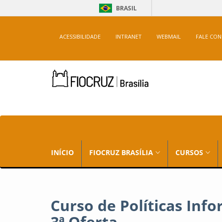
BRASIL
ACESSIBILIDADE
INTRANET
WEBMAIL
FALE CO
INÍCIO
FIOCRUZ BRASÍLIA
CURSOS
Curso de Políticas Inf
3ª Oferta