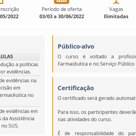
Inscrição
Período de oferta
Vagas
/05/2022
03/03 a 30/06/2022
Ilimitadas
Público-alvo
AULAS
O curso é voltado a profissi
Farmacêutica e no Serviço Público
odução a políticas
or evidências.
de evidências na
Certificação
ecisão em
Farmacêutica no
O certificado será gerado automa
 de evidências em
Para isso, os participantes deve
s da Assistência
nas atividades do curso.
 no SUS.
É de responsabilidade do pa