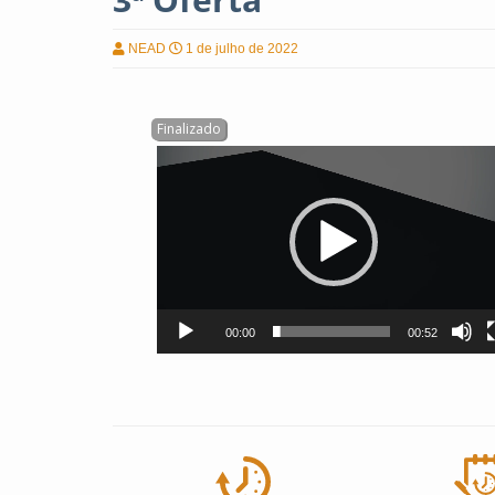
NEAD
1 de julho de 2022
Tocador
de
vídeo
00:00
00:52