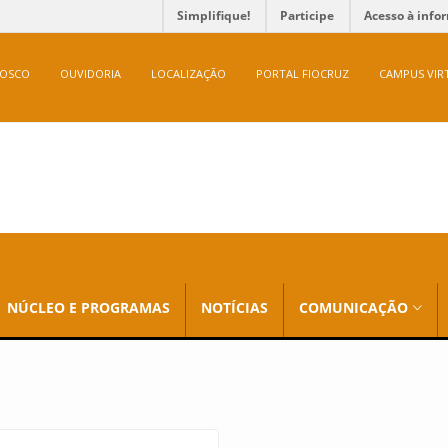
Simplifique!
Participe
Acesso à info
NOSCO
OUVIDORIA
LOCALIZAÇÃO
PORTAL FIOCRUZ
CAMPUS VIR
NÚCLEO E PROGRAMAS
NOTÍCIAS
COMUNICAÇÃO