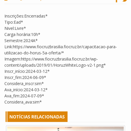
Inscrições:Encerradas*
Tipo:Ead*
Nivel:Livre*
Carga horária:10h*
Semestre:2024A*
Link:https://www.fiocruzbrasilia.fiocruz.br/capacitacao-para-
utilizacao-do-horus-5a-oferta/*
Imagem:https://www.fiocruzbrasilia.fiocruz.br/wp-
content/uploads/2019/01/HoruzWhiteLogo-v2-1.png*
Inscr_início:2024-03-12*
Inscr_fim:2024-06-09*
Considera_inscr:sim*
Ava_início:2024-03-12*
Ava_fim:2024-07-09*
Considera_ava:sim*
NOTÍCIAS RELACIONADAS