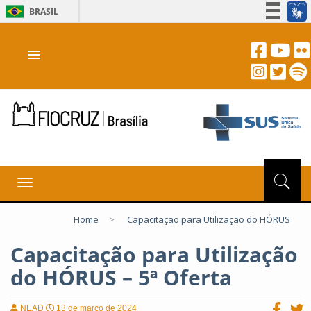
BRASIL
Simplifique!
menu
Participe
Acesso à informação
Legislação
Canais
Toggle
navigation
Home
>
Capacitação para Utilização do HÓRUS
Capacitação para Utilização
do HÓRUS – 5ª Oferta
NEAD
13 de março de 2024